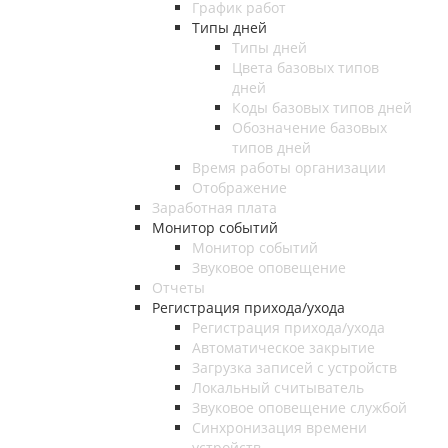
График работ
Типы дней
Типы дней
Цвета базовых типов
дней
Коды базовых типов дней
Обозначение базовых
типов дней
Время работы организации
Отображение
Заработная плата
Монитор событий
Монитор событий
Звуковое оповещение
Отчеты
Регистрация прихода/ухода
Регистрация прихода/ухода
Автоматическое закрытие
Загрузка записей с устройств
Локальный считыватель
Звуковое оповещение службой
Синхронизация времени
устройств