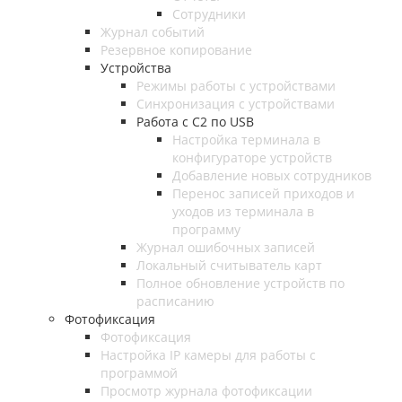
Сотрудники
Журнал событий
Резервное копирование
Устройства
Режимы работы с устройствами
Синхронизация с устройствами
Работа с C2 по USB
Настройка терминала в
конфигураторе устройств
Добавление новых сотрудников
Перенос записей приходов и
уходов из терминала в
программу
Журнал ошибочных записей
Локальный считыватель карт
Полное обновление устройств по
расписанию
Фотофиксация
Фотофиксация
Настройка IP камеры для работы с
программой
Просмотр журнала фотофиксации