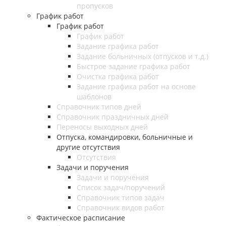
пропусков
График работ
График работ
График работ
Задание графика работ
Задание больничных (отпусков и т.д.)
Быстрое задание графика работ
Очистка графика работ
Задание графика работ на основе
шаблонов
Справочник типов дней
Справочник праздничных дней
Переносы выходных дней
Отпуска, командировки, больничные и
другие отсутствия
Отсутствия
Задачи и поручения
Задачи и поручения
Список задач/поручений
Справочник типов задач
Справочник видов работ
Фактическое расписание