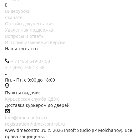
Видеоуроки
Скачать
Онлайн документация
Удаленная поддержка
Вопросы и ответы
История изменения версий
Наши контакты
+ 7 (495) 649-87-58
+ 7 (495) 766-18-58
Пн. - Пт. с 9:00 до 18:00
Пункты выдачи:
Курьерская служба СДЭК
Доставка курьером до дверей
info@time-control.ru
registration@time-control.ru
www.timecontrol.ru © 2026 Insoft Studio (IP Molchanov). Все
права защищены.