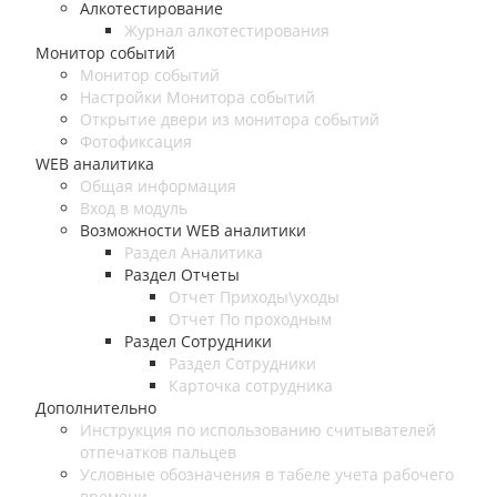
Алкотестирование
Журнал алкотестирования
Монитор событий
Монитор событий
Настройки Монитора событий
Открытие двери из монитора событий
Фотофиксация
WEB аналитика
Общая информация
Вход в модуль
Возможности WEB аналитики
Раздел Аналитика
Раздел Отчеты
Отчет Приходы\уходы
Отчет По проходным
Раздел Сотрудники
Раздел Сотрудники
Карточка сотрудника
Дополнительно
Инструкция по использованию считывателей
отпечатков пальцев
Условные обозначения в табеле учета рабочего
времени