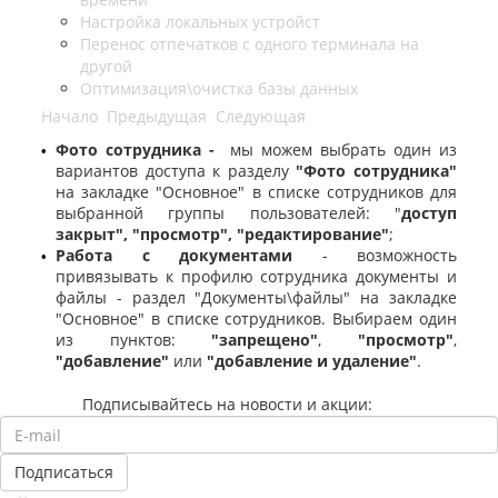
Настройка локальных устройст
Перенос отпечатков с одного терминала на
другой
Оптимизация\очистка базы данных
Начало
Предыдущая
Следующая
Фото сотрудника -
мы можем выбрать один из
•
вариантов доступа к разделу
"Фото сотрудника"
на закладке "Основное" в списке сотрудников для
выбранной группы пользователей: "
доступ
закрыт", "просмотр", "редактирование"
;
Работа с документами
- возможность
•
привязывать к профилю сотрудника документы и
файлы - раздел "Документы\файлы" на закладке
"Основное" в списке сотрудников. Выбираем один
из пунктов:
"запрещено"
,
"просмотр"
,
"добавление"
или
"добавление и удаление"
.
Подписывайтесь на новости и акции: