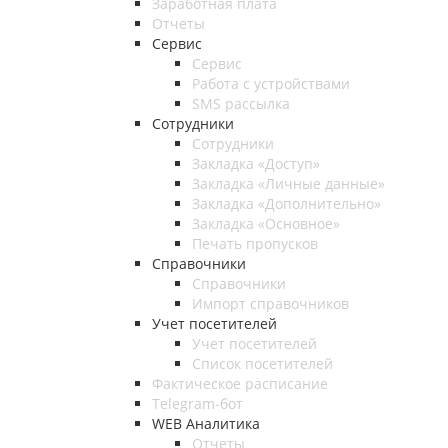
Заработная плата
Отчеты
Сервис
Сервис
Работа с устройствами
SMS рассылка
Сотрудники
Сотрудники
Закладка «Доступ»
Закладка «Личные данные»
Закладка «Дополнительно»
Закладка «Основное»
Печать пропусков
Справочники
Справочники
Импорт справочников
Учет посетителей
Учет посетителей
Список посетителей
Фактическое расписание
Telegram-бот
WEB Аналитика
Отчеты