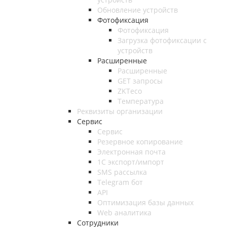
Обновление устройств
Фотофиксация
Фотофиксация
Загрузка фотофиксации с
устройств
Расширенные
Расширенные
GET запросы
ZKTeco
Температура
Реквизиты организации
Сервис
Сервис
Резервное копирование
Электронная почта
1С экспорт/импорт
SMS рассылка
Telegram бот
API
Оптимизация базы данных
Web аналитика
Сотрудники