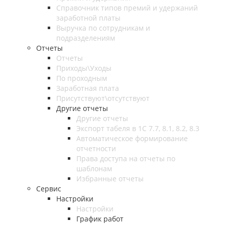
Справочник типов премий и удержаний
заработной платы
Выручка по сотрудникам и
подразделениям
Отчеты
Отчеты
Приходы\Уходы
По проходным
Заработная плата
Присутствуют\отсутствуют
Другие отчеты
Другие отчеты
Экспорт табеля в 1С 7.7, 8.1, 8.2, 8.3
Автоматическое формирование
отчетности
Права доступа на отчеты по
шаблонам
Избранные отчеты
Сервис
Настройки
Настройки
График работ