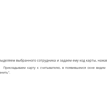
яем выбранного сотрудника и задаем ему код карты, нажав к
Прикладываем карту к считывателю, в появившемся окне видим 
анить"
.