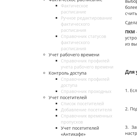
выбор
Фактическое
более
расписание
считы
Ручное редактирование
Сдела
фактического
расписания
ПКМ
-
Справочник статусов
устро
фактического
из вы
расписания
Учет рабочего времени
Справочник профилей
учета рабочего времени
Для 
Контроль доступа
Справочник профилей
доступа
1. Ес
Справочник проходных
Учет посетителей
Список посетителей
2. По
Добавление посетителя
Справочник временных
пропусков
3. З
Учет посетителей
наст
«Антикафе»