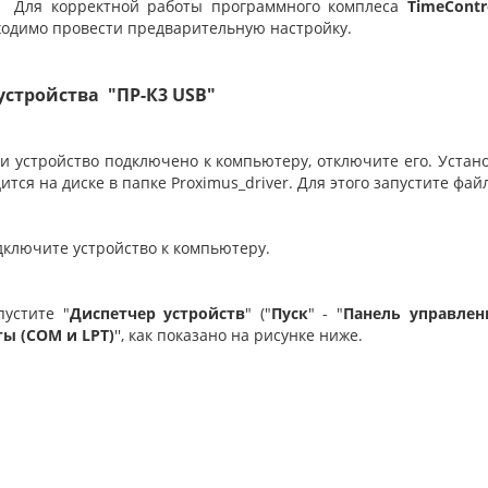
корректной работы программного комплеса
TimeContr
одимо провести предварительную настройку.
устройства "ПР-К3 USB"
ли устройство подключено к компьютеру, отключите его. Уста
ится на диске в папке Proximus_driver. Для этого запустите фай
дключите устройство к компьютеру.
пустите "
Диспетчер устройств
" ("
Пуск
" - "
Панель управлен
ы (COM и LPT)
'', как показано на рисунке ниже.