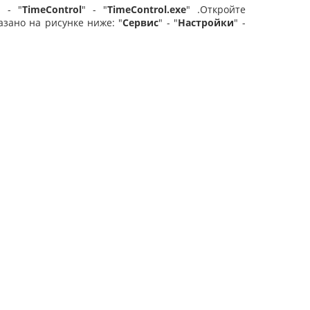
" - "
TimeControl
" - "
TimeControl.exe
" .Откройте
зано на рисунке ниже: "
Сервис
" - "
Настройки
" -