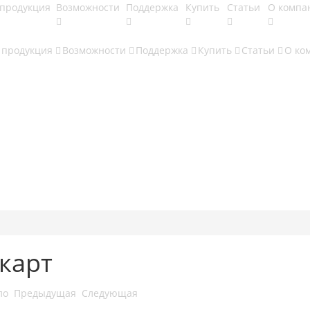
продукция
Возможности
Поддержка
Купить
Статьи
О компа
 продукция
Возможности
Поддержка
Купить
Статьи
О ко
карт
ло
Предыдущая
Следующая