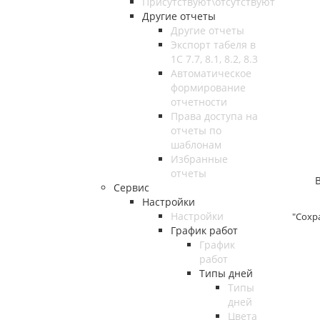
Присутствуют\отсутствуют
Другие отчеты
Другие отчеты
Экспорт табеля в
1С 7.7, 8.1, 8.2, 8.3
Автоматическое
формирование
отчетности
Права доступа на
отчеты по
шаблонам
Избранные
отчеты
Выдел
Сервис
Настройки
Настройки
"Сохр
График работ
График
работ
Типы дней
Типы
дней
Цвета