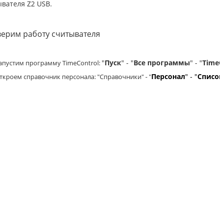
вателя Z2 USB.
ерим работу считывателя
"
Пуск
" - "
Все программы
" - "
Time
апустим программу
TimeControl
:
Персонал
" - "
Списо
ткроем справочник персонала: "
Справочники
" - "