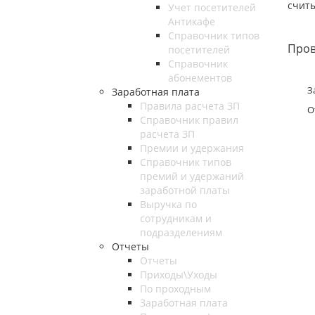
считы
Учет посетителей
Антикафе
Справочник типов
Пров
посетителей
Справочник
абонементов
З
Заработная плата
Правила расчета ЗП
О
Справочник правил
расчета ЗП
Премии и удержания
Справочник типов
премий и удержаний
заработной платы
Выручка по
сотрудникам и
подразделениям
Отчеты
Отчеты
Приходы\Уходы
По проходным
Заработная плата