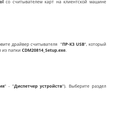
ol
cо считывателем карт на клиентской машине
новите драйвер считывателя "
ПР-К3 USB
", который
л из папки
CDM20814_Setup.exe
.
ия
" - "
Диспетчер устройств
"). Выберите раздел