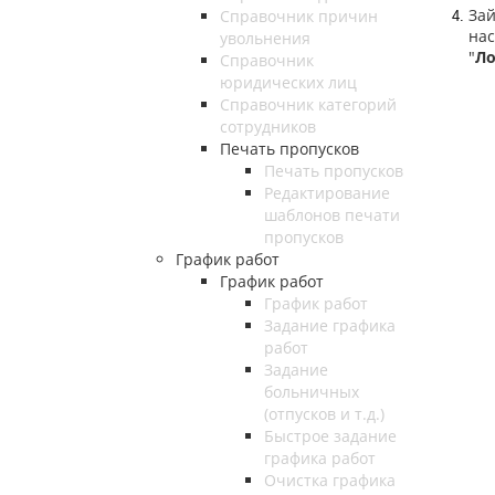
За
Справочник причин
4.
нас
увольнения
"
Ло
Справочник
юридических лиц
Справочник категорий
сотрудников
Печать пропусков
Печать пропусков
Редактирование
шаблонов печати
пропусков
График работ
График работ
График работ
Задание графика
работ
Задание
больничных
(отпусков и т.д.)
Быстрое задание
графика работ
Очистка графика