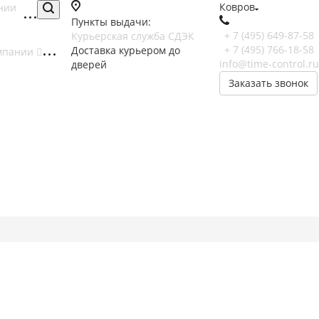
Ковров
нии
Пункты выдачи:
+ 7 (495) 649-87-58
Курьерская служба СДЭК
+ 7 (495) 766-18-58
Доставка курьером до
мпании
info@time-control.ru
дверей
Заказать звонок