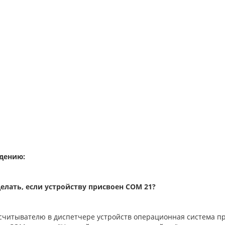
едению:
делать, если устройству присвоен COM 21?
считывателю в диспетчере устройств операционная система п