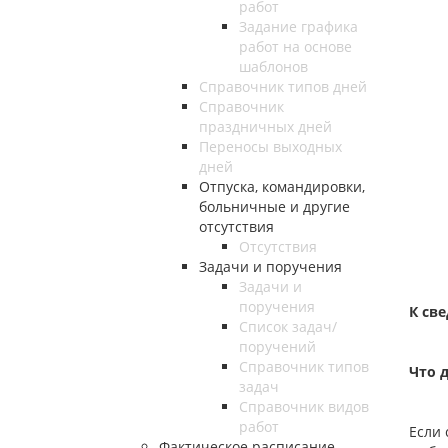
работ
Задание графика
работ на основе
шаблонов
Справочник типов дней
Справочник
праздничных дней
Переносы выходных
дней
Отпуска, командировки,
больничные и другие
отсутствия
Отсутствия
Задачи и поручения
Задачи и
поручения
К св
Список задач/
поручений
Справочник типов
Что 
задач
Справочник видов
работ
Если 
Фактическое расписание