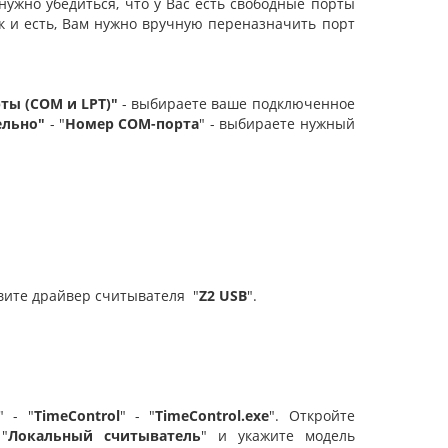
нужно убедиться, что у Вас есть свободные порты
к и есть, Вам нужно вручную переназначить порт
ты (COM и LPT)"
- выбираете ваше подключенное
ельно"
- "
Номер COM-порта
" - выбираете нужный
овите драйвер считывателя "
Z2 USB
".
" - "
TimeControl
" - "
TimeControl.exe
". Откройте
 "
Локальный считыватель
" и укажите модель