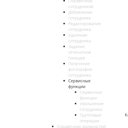
Справочник
сотрудников
Добавление
сотрудника
Редактирование
сотрудника
Удаление
сотрудника
Задание
отпечатков
пальцев
Получение
фотографии
сотрудника
Сервисные
функции
Сервисные
функции
Увольнение
сотрудника
Как 
Групповые
операции
Справочник должностей