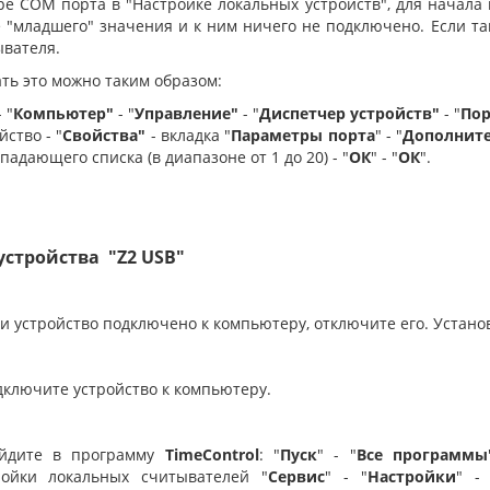
е COM порта в "Настройке локальных устройств", для начала 
 "младшего" значения и к ним ничего не подключено. Если та
вателя.
ть это можно таким образом:
 "
Компьютер"
- "
Управление"
- "
Диспетчер устройств"
- "
Пор
йство - "
Свойства"
- вкладка "
Параметры порта
" - "
Дополнит
падающего списка (в диапазоне от 1 до 20) - "
ОК
" - "
ОК
".
устройства "Z2 USB"
ли устройство подключено к компьютеру, отключите его. Устан
дключите устройство к компьютеру.
айдите в программу
TimeControl
: "
Пуск
" - "
Все программы
ройки локальных считывателей "
Сервис
" - "
Настройки
" -