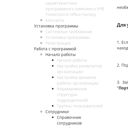
Для 
характеристики
необх
программного комплекса УРВ
TimeControl Office Factory
Контакты
Для 
Установка программы
Системные требования
Установка программы
1. Ес
Регистрация
наход
Работа с программой
Начало работы
Начало работы
2. По
Настройка реквизитов
организации
Настройка времени
3. За
работы организации
"
Порт
Формирование
структуры
подразделений
Группы пользователей
Сотрудники
Справочник
сотрудников