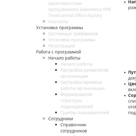
Нап
•
характеристики
рож
программного комплекса УРВ
TimeControl Office Factory
Контакты
Установка программы
Системные требования
Установка программы
Регистрация
Работа с программой
Начало работы
Начало работы
Настройка реквизитов
Пут
•
организации
док
Настройка времени
Цве
•
работы организации
вкл
Формирование
Сор
•
структуры
спи
подразделений
ото
Группы пользователей
под
Сотрудники
Справочник
сотрудников