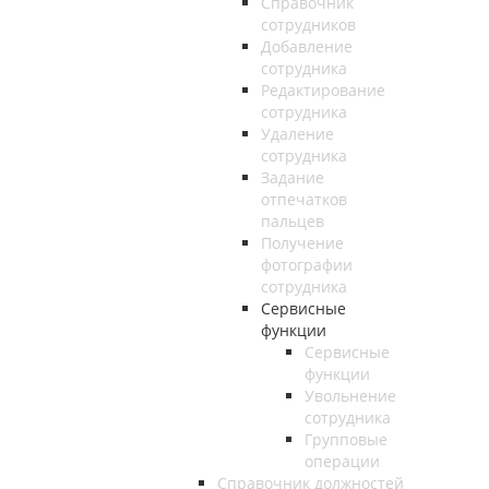
Справочник
сотрудников
Добавление
сотрудника
Редактирование
сотрудника
Удаление
сотрудника
Задание
отпечатков
пальцев
Получение
фотографии
сотрудника
Сервисные
функции
Сервисные
функции
Увольнение
сотрудника
Групповые
операции
Справочник должностей