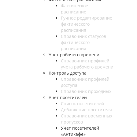
Фактическое
расписание
Ручное редактирование
фактического
расписания
Справочник статусов
фактического
расписания
Учет рабочего времени
Справочник профилей
учета рабочего времени
Контроль доступа
Справочник профилей
доступа
Справочник проходных
Учет посетителей
Список посетителей
Добавление посетителя
Справочник временных
пропусков
Учет посетителей
«Антикафе»