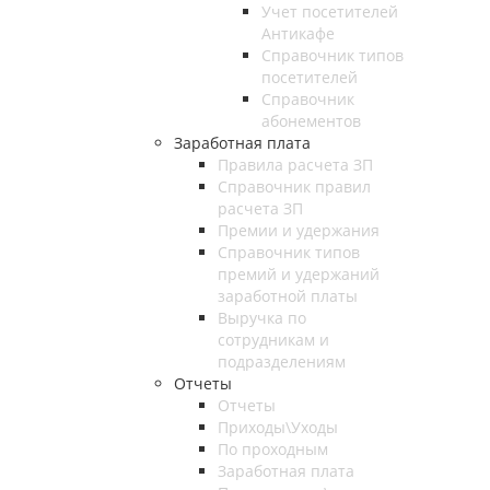
Учет посетителей
Антикафе
Справочник типов
посетителей
Справочник
абонементов
Заработная плата
Правила расчета ЗП
Справочник правил
расчета ЗП
Премии и удержания
Справочник типов
премий и удержаний
заработной платы
Выручка по
сотрудникам и
подразделениям
Отчеты
Отчеты
Приходы\Уходы
По проходным
Заработная плата