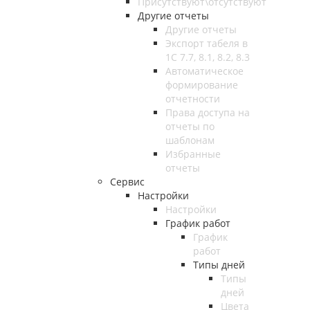
Присутствуют\отсутствуют
Другие отчеты
Другие отчеты
Экспорт табеля в
1С 7.7, 8.1, 8.2, 8.3
Автоматическое
формирование
отчетности
Права доступа на
отчеты по
шаблонам
Избранные
отчеты
Сервис
Настройки
Настройки
График работ
График
работ
Типы дней
Типы
дней
Цвета