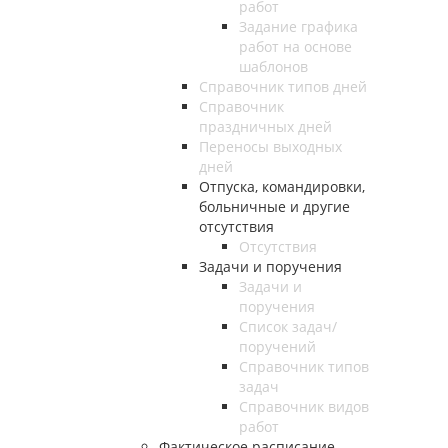
работ
Задание графика
работ на основе
шаблонов
Справочник типов дней
Справочник
праздничных дней
Переносы выходных
дней
Отпуска, командировки,
больничные и другие
отсутствия
Отсутствия
Задачи и поручения
Задачи и
поручения
Список задач/
поручений
Справочник типов
задач
Справочник видов
работ
Фактическое расписание