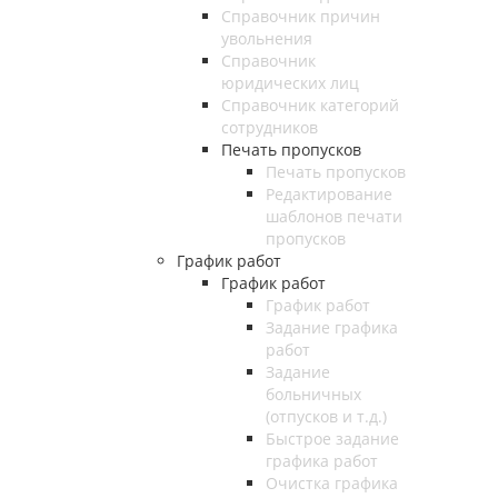
Справочник причин
увольнения
Справочник
юридических лиц
Справочник категорий
сотрудников
Печать пропусков
Печать пропусков
Редактирование
шаблонов печати
пропусков
График работ
График работ
График работ
Задание графика
работ
Задание
больничных
(отпусков и т.д.)
Быстрое задание
графика работ
Очистка графика