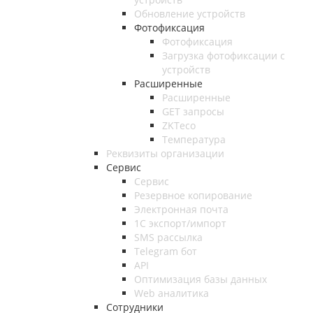
Обновление устройств
Фотофиксация
Фотофиксация
Загрузка фотофиксации с
устройств
Расширенные
Расширенные
GET запросы
ZKTeco
Температура
Реквизиты организации
Сервис
Сервис
Резервное копирование
Электронная почта
1С экспорт/импорт
SMS рассылка
Telegram бот
API
Оптимизация базы данных
Web аналитика
Сотрудники