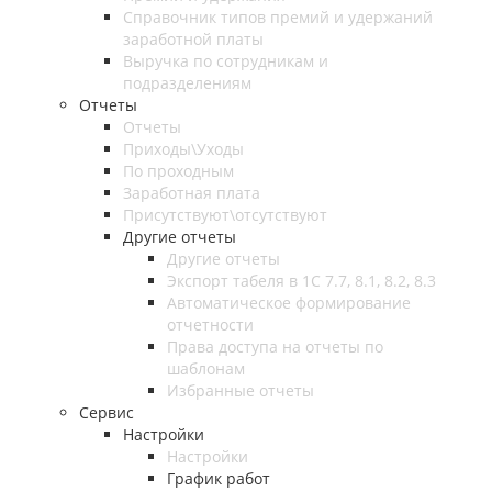
Справочник типов премий и удержаний
заработной платы
Выручка по сотрудникам и
подразделениям
Отчеты
Отчеты
Приходы\Уходы
По проходным
Заработная плата
Присутствуют\отсутствуют
Другие отчеты
Другие отчеты
Экспорт табеля в 1С 7.7, 8.1, 8.2, 8.3
Автоматическое формирование
отчетности
Права доступа на отчеты по
шаблонам
Избранные отчеты
Сервис
Настройки
Настройки
График работ