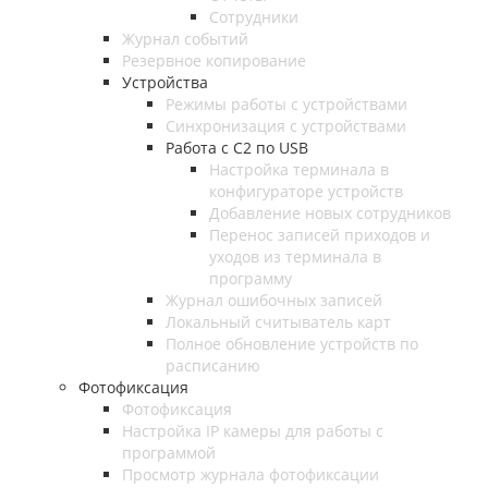
Сотрудники
Журнал событий
Резервное копирование
Устройства
Режимы работы с устройствами
Синхронизация с устройствами
Работа с C2 по USB
Настройка терминала в
конфигураторе устройств
Добавление новых сотрудников
Перенос записей приходов и
уходов из терминала в
программу
Журнал ошибочных записей
Локальный считыватель карт
Полное обновление устройств по
расписанию
Фотофиксация
Фотофиксация
Настройка IP камеры для работы с
программой
Просмотр журнала фотофиксации