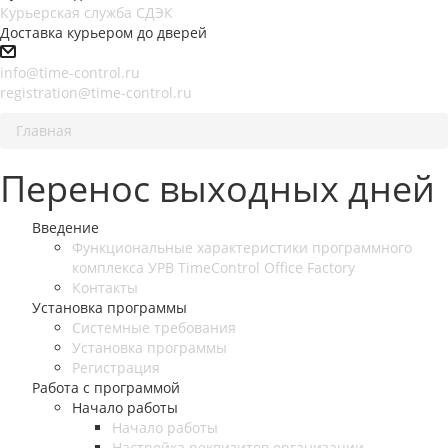
Курьерская служба СДЭК
Доставка курьером до дверей
info@time-control.ru
registration@time-control.ru
Главная
Перенос выходных дней
Введение
Функциональные характеристики программного
комплекса УРВ TimeControl Office Factory
Контакты
Установка программы
Системные требования
Установка программы
Регистрация
Работа с программой
Начало работы
Начало работы
Настройка реквизитов организации