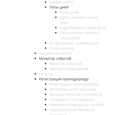
График работ
Типы дней
Типы дней
Цвета базовых типов
дней
Коды базовых типов дней
Обозначение базовых
типов дней
Время работы организации
Отображение
Заработная плата
Монитор событий
Монитор событий
Звуковое оповещение
Отчеты
Регистрация прихода/ухода
Регистрация прихода/ухода
Автоматическое закрытие
Загрузка записей с устройств
Локальный считыватель
Звуковое оповещение службой
Синхронизация времени
устройств