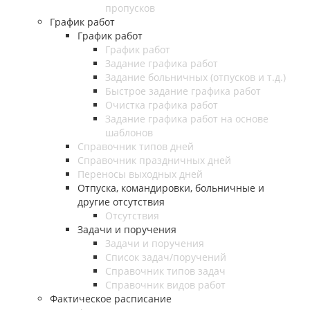
пропусков
График работ
График работ
График работ
Задание графика работ
Задание больничных (отпусков и т.д.)
Быстрое задание графика работ
Очистка графика работ
Задание графика работ на основе
шаблонов
Справочник типов дней
Справочник праздничных дней
Переносы выходных дней
Отпуска, командировки, больничные и
другие отсутствия
Отсутствия
Задачи и поручения
Задачи и поручения
Список задач/поручений
Справочник типов задач
Справочник видов работ
Фактическое расписание