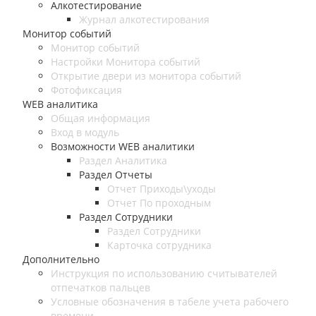
Алкотестирование
Журнал алкотестирования
Монитор событий
Монитор событий
Настройки Монитора событий
Открытие двери из монитора событий
Фотофиксация
WEB аналитика
Общая информация
Вход в модуль
Возможности WEB аналитики
Раздел Аналитика
Раздел Отчеты
Отчет Приходы\уходы
Отчет По проходным
Раздел Сотрудники
Раздел Сотрудники
Карточка сотрудника
Дополнительно
Инструкция по использованию считывателей
отпечатков пальцев
Условные обозначения в табеле учета рабочего
времени