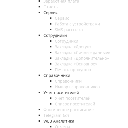
Заработная плата
Отчеты
Сервис
Сервис
Работа с устройствами
SMS рассылка
Сотрудники
Сотрудники
Закладка «Доступ»
Закладка «Личные данные»
Закладка «Дополнительно»
Закладка «Основное»
Печать пропусков
Справочники
Справочники
Импорт справочников
Учет посетителей
Учет посетителей
Список посетителей
Фактическое расписание
Telegram-бот
WEB Аналитика
Отчеты