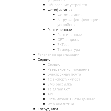
Обновление устройств
Фотофиксация
Фотофиксация
Загрузка фотофиксации с
устройств
Расширенные
Расширенные
GET запросы
ZKTeco
Температура
Реквизиты организации
Сервис
Сервис
Резервное копирование
Электронная почта
1С экспорт/импорт
SMS рассылка
Telegram бот
API
Оптимизация базы данных
Web аналитика
Сотрудники