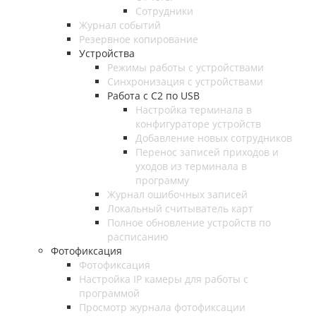
Сотрудники
Журнал событий
Резервное копирование
Устройства
Режимы работы с устройствами
Синхронизация с устройствами
Работа с C2 по USB
Настройка терминала в
конфигураторе устройств
Добавление новых сотрудников
Перенос записей приходов и
уходов из терминала в
программу
Журнал ошибочных записей
Локальный считыватель карт
Полное обновление устройств по
расписанию
Фотофиксация
Фотофиксация
Настройка IP камеры для работы с
программой
Просмотр журнала фотофиксации