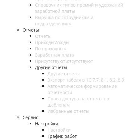
Справочник типов премий и удержаний
заработной платы
Выручка по сотрудникам и
подразделениям
Отчеты
Отчеты
Приходы\Уходы
По проходным
Заработная плата
Присутствуют\отсутствуют
Другие отчеты
Другие отчеты
Экспорт табеля в 1С 7.7, 8.1, 8.2, 8.3
Автоматическое формирование
отчетности
Права доступа на отчеты по
шаблонам
Избранные отчеты
Сервис
Настройки
Настройки
График работ