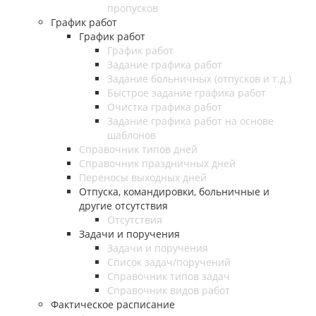
пропусков
График работ
График работ
График работ
Задание графика работ
Задание больничных (отпусков и т.д.)
Быстрое задание графика работ
Очистка графика работ
Задание графика работ на основе
шаблонов
Справочник типов дней
Справочник праздничных дней
Переносы выходных дней
Отпуска, командировки, больничные и
другие отсутствия
Отсутствия
Задачи и поручения
Задачи и поручения
Список задач/поручений
Справочник типов задач
Справочник видов работ
Фактическое расписание