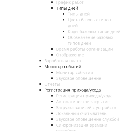
График работ
Типы дней
Типы дней
Цвета базовых типов
дней
Коды базовых типов дней
Обозначение базовых
типов дней
Время работы организации
Отображение
Заработная плата
Монитор событий
Монитор событий
Звуковое оповещение
Отчеты
Регистрация прихода/ухода
Регистрация прихода/ухода
Автоматическое закрытие
Загрузка записей с устройств
Локальный считыватель
Звуковое оповещение службой
Синхронизация времени
устройств