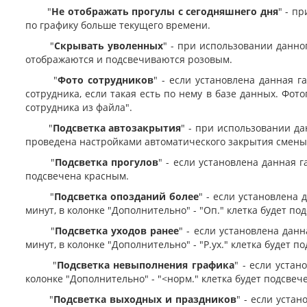
"
Не отображать прогулы с сегодняшнего дня
" - п
по графику больше текущего времени.
"
Скрывать уволенных
" - при использовании данно
отображаются и подсвечиваются розовым.
"
Фото сотрудников
"
- если установлена данная г
сотрудника, если такая есть по нему в базе данных. Фот
сотрудника из файла".
"
Подсветка автозакрытия
" - при использовании да
проведена настройками автоматического закрытия смены 
"
Подсветка прогулов
" - если установлена данная г
подсвечена красным.
"
Подсветка опозданий более
" - если установлена
минут, в колонке "Дополнительно" - "Оп." клетка будет п
"
Подсветка уходов ранее
" - если установлена дан
минут, в колонке "Дополнительно" - "Р.ух." клетка будет 
"
Подсветка невыполнения графика
" - если уста
колонке "Дополнительно" - "<норм." клетка будет подсвеч
"
Подсветка выходных и праздников
" - если уста