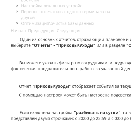
Настройка локальных устройст
Перенос отпечатков с одного терминала на
другой
Оптимизация\очистка базы данных
Начало
Предыдущая
Следующая
Один из основных отчетов, отражающий плановое и фак
выберите
"Отчеты" - "Приходы\Уходы"
или в разделе
"О
Вы можете указать фильтр по сотрудникам и подраздел
фактическая продолжительность работы за указанный ден
Отчет "
Приходы\уходы
" отображает события за текущ
C помощью настроек может быть настроена подсветка оп
Если включена настройка
"разбивать на сутки"
, то
представлен двумя строчками: с 20:00 до 23:59 и с 0:00 до 