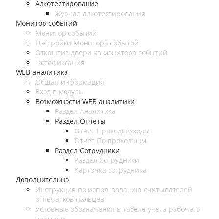
Алкотестирование
Журнал алкотестирования
Монитор событий
Монитор событий
Настройки Монитора событий
Открытие двери из монитора событий
Фотофиксация
WEB аналитика
Общая информация
Вход в модуль
Возможности WEB аналитики
Раздел Аналитика
Раздел Отчеты
Отчет Приходы\уходы
Отчет По проходным
Раздел Сотрудники
Раздел Сотрудники
Карточка сотрудника
Дополнительно
Инструкция по использованию считывателей
отпечатков пальцев
Условные обозначения в табеле учета рабочего
времени