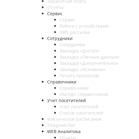
Заработная плата
Отчеты
Сервис
Сервис
Работа с устройствами
SMS рассылка
Сотрудники
Сотрудники
Закладка «Доступ»
Закладка «Личные данные»
Закладка «Дополнительно»
Закладка «Основное»
Печать пропусков
Справочники
Справочники
Импорт справочников
Учет посетителей
Учет посетителей
Список посетителей
Фактическое расписание
Telegram-бот
WEB Аналитика
Отчеты