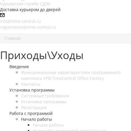
Курьерская служба СДЭК
Доставка курьером до дверей
info@time-control.ru
registration@time-control.ru
Главная
Приходы\Уходы
Введение
Функциональные характеристики программного
комплекса УРВ TimeControl Office Factory
Контакты
Установка программы
Системные требования
Установка программы
Регистрация
Работа с программой
Начало работы
Начало работы
Настройка реквизитов организации