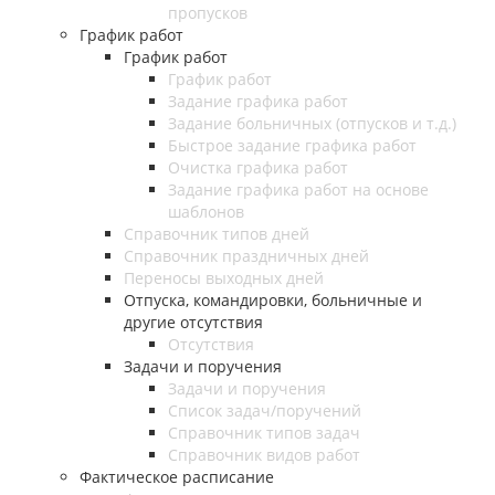
пропусков
График работ
График работ
График работ
Задание графика работ
Задание больничных (отпусков и т.д.)
Быстрое задание графика работ
Очистка графика работ
Задание графика работ на основе
шаблонов
Справочник типов дней
Справочник праздничных дней
Переносы выходных дней
Отпуска, командировки, больничные и
другие отсутствия
Отсутствия
Задачи и поручения
Задачи и поручения
Список задач/поручений
Справочник типов задач
Справочник видов работ
Фактическое расписание