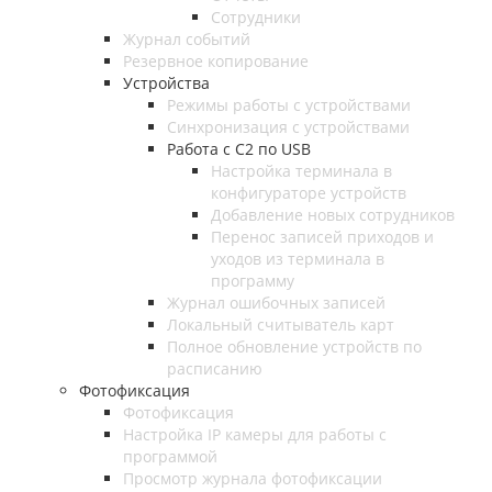
Сотрудники
Журнал событий
Резервное копирование
Устройства
Режимы работы с устройствами
Синхронизация с устройствами
Работа с C2 по USB
Настройка терминала в
конфигураторе устройств
Добавление новых сотрудников
Перенос записей приходов и
уходов из терминала в
программу
Журнал ошибочных записей
Локальный считыватель карт
Полное обновление устройств по
расписанию
Фотофиксация
Фотофиксация
Настройка IP камеры для работы с
программой
Просмотр журнала фотофиксации