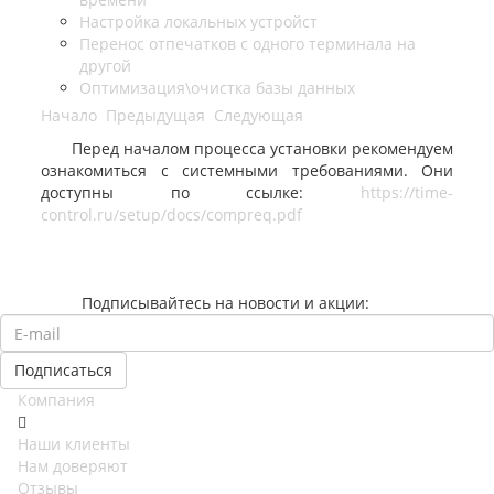
Настройка локальных устройст
Перенос отпечатков с одного терминала на
другой
Оптимизация\очистка базы данных
Начало
Предыдущая
Следующая
Перед началом процесса установки рекомендуем
ознакомиться с системными требованиями. Они
доступны по ссылке:
https://time-
control.ru/setup/docs/compreq.pdf
Подписывайтесь на новости и акции:
Компания
Наши клиенты
Нам доверяют
Отзывы