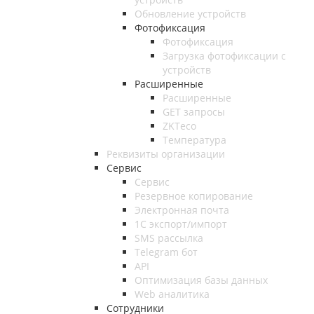
Обновление устройств
Фотофиксация
Фотофиксация
Загрузка фотофиксации с
устройств
Расширенные
Расширенные
GET запросы
ZKTeco
Температура
Реквизиты организации
Сервис
Сервис
Резервное копирование
Электронная почта
1С экспорт/импорт
SMS рассылка
Telegram бот
API
Оптимизация базы данных
Web аналитика
Сотрудники