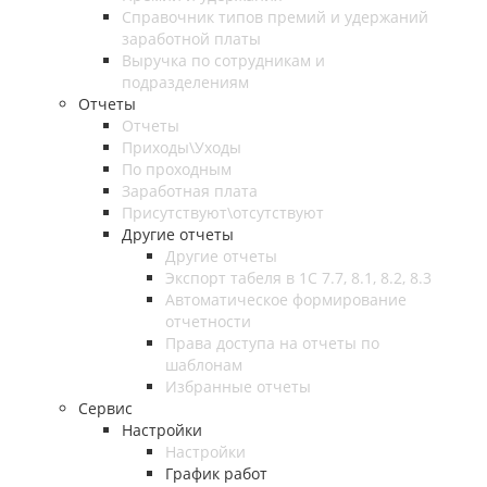
Справочник типов премий и удержаний
заработной платы
Выручка по сотрудникам и
подразделениям
Отчеты
Отчеты
Приходы\Уходы
По проходным
Заработная плата
Присутствуют\отсутствуют
Другие отчеты
Другие отчеты
Экспорт табеля в 1С 7.7, 8.1, 8.2, 8.3
Автоматическое формирование
отчетности
Права доступа на отчеты по
шаблонам
Избранные отчеты
Сервис
Настройки
Настройки
График работ