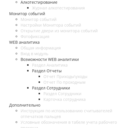
Алкотестирование
Журнал алкотестирования
Монитор событий
Монитор событий
Настройки Монитора событий
Открытие двери из монитора событий
Фотофиксация
WEB аналитика
Общая информация
Вход в модуль
Возможности WEB аналитики
Раздел Аналитика
Раздел Отчеты
Отчет Приходы\уходы
Отчет По проходным
Раздел Сотрудники
Раздел Сотрудники
Карточка сотрудника
Дополнительно
Инструкция по использованию считывателей
отпечатков пальцев
Условные обозначения в табеле учета рабочего
времени