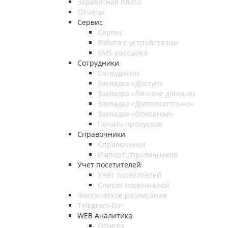
Заработная плата
Отчеты
Сервис
Сервис
Работа с устройствами
SMS рассылка
Сотрудники
Сотрудники
Закладка «Доступ»
Закладка «Личные данные»
Закладка «Дополнительно»
Закладка «Основное»
Печать пропусков
Справочники
Справочники
Импорт справочников
Учет посетителей
Учет посетителей
Список посетителей
Фактическое расписание
Telegram-бот
WEB Аналитика
Отчеты