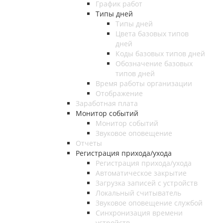
График работ
Типы дней
Типы дней
Цвета базовых типов
дней
Коды базовых типов дней
Обозначение базовых
типов дней
Время работы организации
Отображение
Заработная плата
Монитор событий
Монитор событий
Звуковое оповещение
Отчеты
Регистрация прихода/ухода
Регистрация прихода/ухода
Автоматическое закрытие
Загрузка записей с устройств
Локальный считыватель
Звуковое оповещение службой
Синхронизация времени
устройств