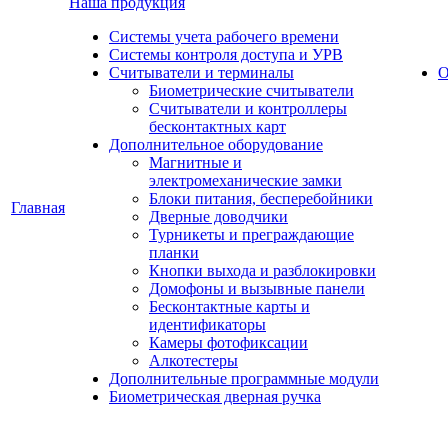
Наша продукция
Cистемы учета рабочего времени
Системы контроля доступа и УРВ
Считыватели и терминалы
О
Биометрические считыватели
Считыватели и контроллеры
бесконтактных карт
Дополнительное оборудование
Магнитные и
электромеханические замки
Блоки питания, бесперебойники
Главная
Дверные доводчики
Турникеты и преграждающие
планки
Кнопки выхода и разблокировки
Домофоны и вызывные панели
Бесконтактные карты и
идентификаторы
Камеры фотофиксации
Алкотестеры
Дополнительные программные модули
Биометрическая дверная ручка