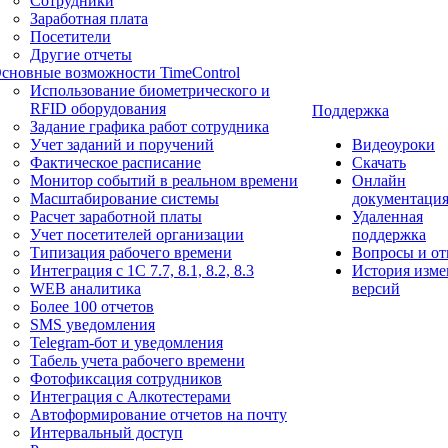
Сотрудники
Заработная плата
Посетители
Другие отчеты
сновные возможности TimeControl
Использование биометрического и
RFID оборудования
Поддержка
Задание графика работ сотрудника
Учет заданий и поручений
Видеоуроки
Фактическое расписание
Скачать
Монитор событий в реальном времени
Онлайн
Масштабирование системы
документаци
Расчет заработной платы
Удаленная
Учет посетителей организации
поддержка
Типизация рабочего времени
Вопросы и от
Интеграция с 1С 7.7, 8.1, 8.2, 8.3
История изме
WEB аналитика
версий
Более 100 отчетов
SMS уведомления
Telegram-бот и уведомления
Табель учета рабочего времени
Фотофиксация сотрудников
Интеграция с Алкотестерами
Автоформирование отчетов на почту
Интервальный доступ