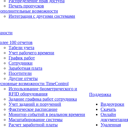
Распределение прав доступа
Печать пропусков
ополнительные возможности
Интеграция с другими системами
жности
олее 100 отчетов
Табели учета
Учет рабочего времени
График работ
Сотрудники
Заработная плата
Посетители
Другие отчеты
сновные возможности TimeControl
Использование биометрического и
RFID оборудования
Поддержка
Задание графика работ сотрудника
Учет заданий и поручений
Видеоуроки
Фактическое расписание
Скачать
Монитор событий в реальном времени
Онлайн
Масштабирование системы
документаци
Расчет заработной платы
Удаленная