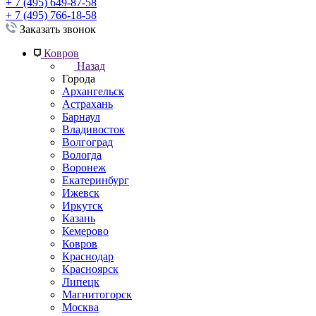
+ 7 (495) 649-87-58
+ 7 (495) 766-18-58
Заказать звонок
Ковров
Назад
Города
Архангельск
Астрахань
Барнаул
Владивосток
Волгоград
Вологда
Воронеж
Екатеринбург
Ижевск
Иркутск
Казань
Кемерово
Ковров
Краснодар
Красноярск
Липецк
Магнитогорск
Москва