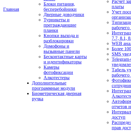
Расчет з
Блоки питания,
платы
Главная
бесперебойники
Учет пос
Дверные доводчики
организа
Турникеты и
Типизац
преграждающие
рабочего
планки
Интеграц
Кнопки выхода и
7.7, 8.1, 8
разблокировки
WEB ана
Домофоны и
Более 100
вызывные панели
SMS уве
Бесконтактные карты
Telegram-
и идентификаторы
уведомле
Камеры
Табель уч
фотофиксации
рабочего
Алкотестеры
Фотофик
Дополнительные
сотрудни
программные модули
Интеграц
Биометрическая дверная
Алкотест
ручка
Автофор
отчетов н
Интерва
доступ
Распреде
прав дос