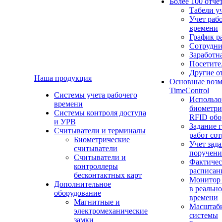
Более 100 отче
Табели у
Учет раб
времени
График р
Сотрудн
Заработн
Посетите
Другие о
Наша продукция
Основные воз
TimeControl
Cистемы учета рабочего
Использо
времени
биометри
Системы контроля доступа
RFID обо
и УРВ
Задание 
Считыватели и терминалы
работ со
Биометрические
Учет зад
считыватели
поручен
Считыватели и
Фактичес
контроллеры
расписан
бесконтактных карт
Монитор
Дополнительное
в реальн
оборудование
времени
Магнитные и
Масштаб
электромеханические
системы
замки