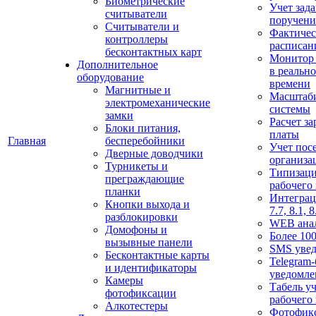
Биометрические
Учет зад
считыватели
поручен
Считыватели и
Фактичес
контроллеры
расписан
бесконтактных карт
Монитор
Дополнительное
в реальн
оборудование
времени
Магнитные и
Масштаб
электромеханические
системы
замки
Расчет з
Блоки питания,
платы
Главная
бесперебойники
Учет пос
Дверные доводчики
организа
Турникеты и
Типизац
преграждающие
рабочего
планки
Интеграц
Кнопки выхода и
7.7, 8.1, 8
разблокировки
WEB ана
Домофоны и
Более 100
вызывные панели
SMS уве
Бесконтактные карты
Telegram-
и идентификаторы
уведомле
Камеры
Табель уч
фотофиксации
рабочего
Алкотестеры
Фотофик