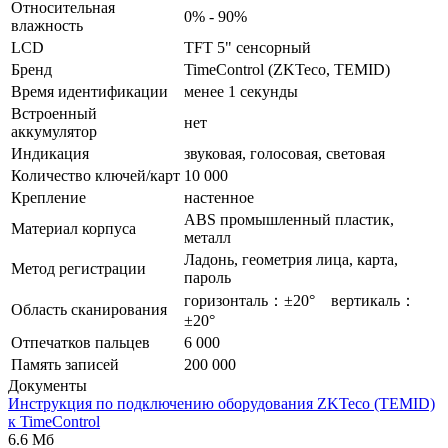
Относительная
0% - 90%
влажность
LCD
TFT 5" сенсорный
Бренд
TimeControl (ZKTeco, TEMID)
Время идентификации
менее 1 секунды
Встроенный
нет
аккумулятор
Индикация
звуковая, голосовая, световая
Количество ключей/карт
10 000
Крепление
настенное
ABS промышленный пластик,
Материал корпуса
металл
Ладонь, геометрия лица, карта,
Метод регистрации
пароль
горизонталь：±20° вертикаль：
Область сканирования
±20°
Отпечатков пальцев
6 000
Память записей
200 000
Документы
Инструкция по подключению оборудования ZKTeco (TEMID)
к TimeControl
6.6 Мб