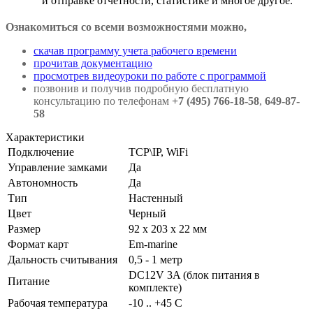
и отправке отчетности, статистике и многое другое.
Ознакомиться со всеми возможностями можно,
скачав программу учета рабочего времени
прочитав документацию
просмотрев видеоуроки по работе с программой
позвонив и получив подробную бесплатную
консультацию по телефонам
+7 (495) 766-18-58
,
649-87-
58
Характеристики
Подключение
TCP\IP, WiFi
Управление замками
Да
Автономность
Да
Тип
Настенный
Цвет
Черный
Размер
92 x 203 x 22 мм
Формат карт
Em-marine
Дальность считывания
0,5 - 1 метр
DC12V 3A (блок питания в
Питание
комплекте)
Рабочая температура
-10 .. +45 C