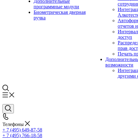
Дополнительные
сотрудни
программные модули
Интеграц
Биометрическая дверная
Алкотест
ручка
Автофор
отчетов н
Интерва
доступ
Распреде
прав дос
Печать п
Дополнительн
возможности
Интеграц
другими 
Телефоны
+ 7 (495) 649-87-58
+ 7 (495) 766-18-58