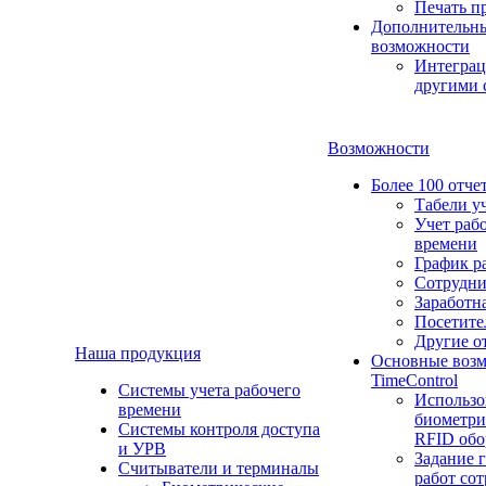
Печать п
Дополнительн
возможности
Интеграц
другими 
Возможности
Более 100 отче
Табели у
Учет раб
времени
График р
Сотрудн
Заработн
Посетите
Другие о
Наша продукция
Основные воз
TimeControl
Cистемы учета рабочего
Использо
времени
биометри
Системы контроля доступа
RFID обо
и УРВ
Задание 
Считыватели и терминалы
работ со