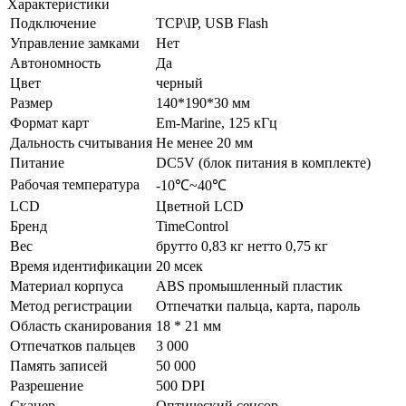
Характеристики
Подключение
TCP\IP, USB Flash
Управление замками
Нет
Автономность
Да
Цвет
черный
Размер
140*190*30 мм
Формат карт
Em-Marine, 125 кГц
Дальность считывания
Не менее 20 мм
Питание
DC5V (блок питания в комплекте)
Рабочая температура
-10℃~40℃
LCD
Цветной LCD
Бренд
TimeControl
Вес
брутто 0,83 кг нетто 0,75 кг
Время идентификации
20 мсек
Материал корпуса
ABS промышленный пластик
Метод регистрации
Отпечатки пальца, карта, пароль
Область сканирования
18 * 21 мм
Отпечатков пальцев
3 000
Память записей
50 000
Разрешение
500 DPI
Сканер
Оптический сенсор