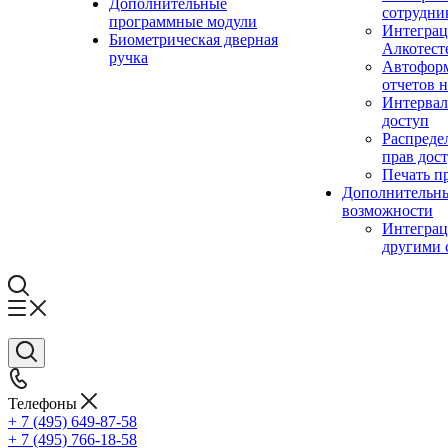
Дополнительные
сотрудни
программные модули
Интеграц
Биометрическая дверная
Алкотест
ручка
Автофор
отчетов н
Интерва
доступ
Распреде
прав дос
Печать п
Дополнительн
возможности
Интеграц
другими 
Телефоны
+ 7 (495) 649-87-58
+ 7 (495) 766-18-58