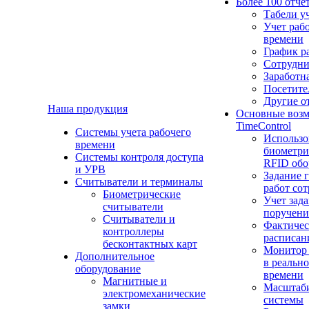
Более 100 отче
Табели у
Учет раб
времени
График р
Сотрудн
Заработн
Посетите
Другие о
Наша продукция
Основные воз
TimeControl
Cистемы учета рабочего
Использо
времени
биометри
Системы контроля доступа
RFID обо
и УРВ
Задание 
Считыватели и терминалы
работ со
Биометрические
Учет зад
считыватели
поручен
Считыватели и
Фактичес
контроллеры
расписан
бесконтактных карт
Монитор
Дополнительное
в реальн
оборудование
времени
Магнитные и
Масштаб
электромеханические
системы
замки