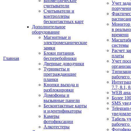
Биометрические
Учет зад
считыватели
поручен
Считыватели и
Фактичес
контроллеры
расписан
бесконтактных карт
Монитор
Дополнительное
в реальн
оборудование
времени
Магнитные и
Масштаб
электромеханические
системы
замки
Расчет з
Блоки питания,
платы
Главная
бесперебойники
Учет пос
Дверные доводчики
организа
Турникеты и
Типизац
преграждающие
рабочего
планки
Интеграц
Кнопки выхода и
7.7, 8.1, 8
разблокировки
WEB ана
Домофоны и
Более 100
вызывные панели
SMS уве
Бесконтактные карты
Telegram-
и идентификаторы
уведомле
Камеры
Табель уч
фотофиксации
рабочего
Алкотестеры
Фотофик