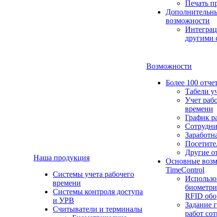
Печать п
Дополнительн
возможности
Интеграц
другими 
Возможности
Более 100 отче
Табели у
Учет раб
времени
График р
Сотрудн
Заработн
Посетите
Другие о
Наша продукция
Основные воз
TimeControl
Cистемы учета рабочего
Использо
времени
биометри
Системы контроля доступа
RFID обо
и УРВ
Задание 
Считыватели и терминалы
работ со