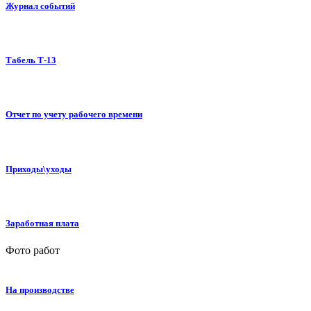
Журнал событий
Табель Т-13
Отчет по учету рабочего времени
Приходы\уходы
Заработная плата
Фото работ
На производстве