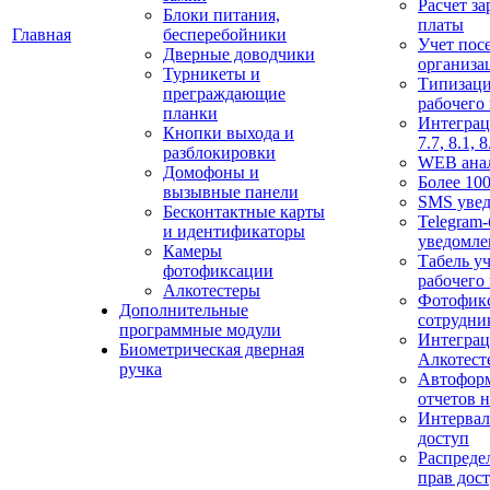
Расчет з
Блоки питания,
платы
Главная
бесперебойники
Учет пос
Дверные доводчики
организа
Турникеты и
Типизац
преграждающие
рабочего
планки
Интеграц
Кнопки выхода и
7.7, 8.1, 8
разблокировки
WEB ана
Домофоны и
Более 100
вызывные панели
SMS уве
Бесконтактные карты
Telegram-
и идентификаторы
уведомле
Камеры
Табель уч
фотофиксации
рабочего
Алкотестеры
Фотофик
Дополнительные
сотрудни
программные модули
Интеграц
Биометрическая дверная
Алкотест
ручка
Автофор
отчетов н
Интерва
доступ
Распреде
прав дос