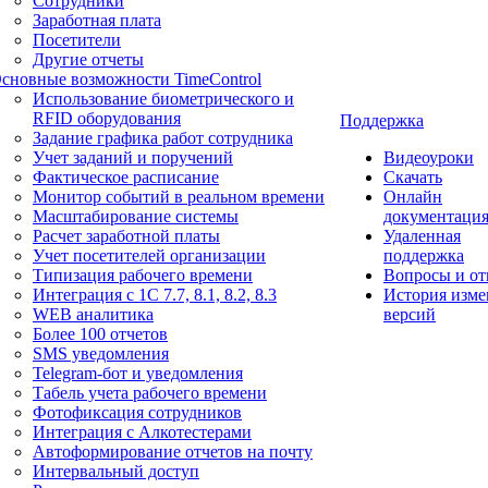
Сотрудники
Заработная плата
Посетители
Другие отчеты
сновные возможности TimeControl
Использование биометрического и
RFID оборудования
Поддержка
Задание графика работ сотрудника
Учет заданий и поручений
Видеоуроки
Фактическое расписание
Скачать
Монитор событий в реальном времени
Онлайн
Масштабирование системы
документаци
Расчет заработной платы
Удаленная
Учет посетителей организации
поддержка
Типизация рабочего времени
Вопросы и от
Интеграция с 1С 7.7, 8.1, 8.2, 8.3
История изме
WEB аналитика
версий
Более 100 отчетов
SMS уведомления
Telegram-бот и уведомления
Табель учета рабочего времени
Фотофиксация сотрудников
Интеграция с Алкотестерами
Автоформирование отчетов на почту
Интервальный доступ